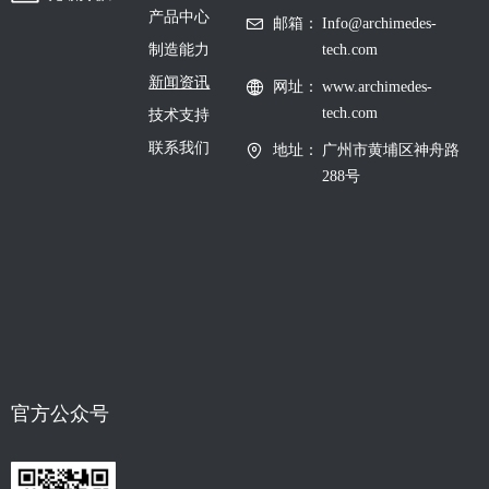
产品中心
邮箱：
Info@archimedes-
制造能力
tech.com
新闻资讯
网址：
www.archimedes-
tech.com
技术支持
联系我们
地址：
广州市黄埔区神舟路
288号
官方公众号