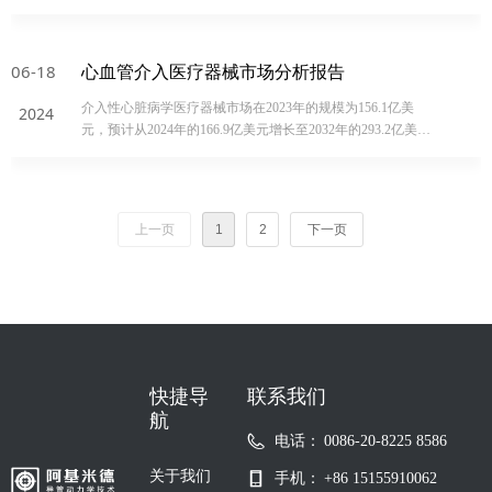
031年48亿美元。这一增长是由心血管疾病（CVD）患病率的
增加所推动的，这需要进行更多的血管手术，从而增加了对
这些设备的需求。血管闭合装置（VCDs）的技术进步也发挥
06-18
心血管介入医疗器械市场分析报告
了重要作用，使得手术更加高效和安全。老龄人口更容易患
上血管疾病，这也进一步推动了市场的增长。
介入性心脏病学医疗器械市场在2023年的规模为156.1亿美
2024
元，预计从2024年的166.9亿美元增长至2032年的293.2亿美
元，预测期间的年复合增长率（CAGR）为7.3%。
上一页
1
2
下一页
快捷导
联系我们
航
电话：
0086-20-8225 8586
关于我们
手机：
+86 15155910062