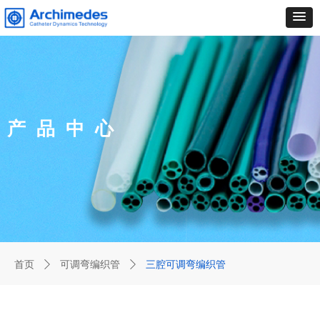
产品中心
首页
ꄲ
可调弯编织管
ꄲ
三腔可调弯编织管